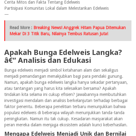
Cerita Mitos dan Fakta Tentang Edelweis
Partisipasi Komunitas Lokal dalam Melestarikan Edelweis
—
Read More :
Breaking News! Anggrek Hitam Papua Ditemukan
Mekar Di 3 Titik Baru, Nilainya Tembus Ratusan Juta!
Apakah Bunga Edelweis Langka?
â€“ Analisis dan Edukasi
Bunga edelweis menjadi simbol ketahanan alam dan sekaligus
menjadi pemandangan menakjubkan bagi para pendaki gunung.
Namun, apakah bunga edelweis langka hanya sekadar pertanyaan,
atau tantangan yang harus kita selesaikan bersama? Apakah
tindakan kita selama ini cukup efisien? Jawabannya membutuhkan
investigasi mendalam dan analisis berkelanjutan terhadap berbagai
faktor penentu. Beberapa penelitian terbaru menunjukkan bahwa
populasi edelweis di beberapa wilayah menunjukkan tanda-tanda
peningkatan. Namun itu tak cukup. Kesadaran masyarakat akan
peran mereka dalam menjaga ekosistem adalah kunci keberhasilan.
Mengapa Edelweis Menjadi Unik dan Bernilai