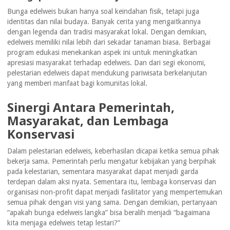
Bunga edelweis bukan hanya soal keindahan fisik, tetapi juga
identitas dan nilai budaya. Banyak cerita yang mengaitkannya
dengan legenda dan tradisi masyarakat lokal. Dengan demikian,
edelweis memiliki nilai lebih dari sekadar tanaman biasa. Berbagai
program edukasi menekankan aspek ini untuk meningkatkan
apresiasi masyarakat terhadap edelweis. Dan dari segi ekonomi,
pelestarian edelweis dapat mendukung pariwisata berkelanjutan
yang memberi manfaat bagi komunitas lokal.
Sinergi Antara Pemerintah,
Masyarakat, dan Lembaga
Konservasi
Dalam pelestarian edelweis, keberhasilan dicapai ketika semua pihak
bekerja sama. Pemerintah perlu mengatur kebijakan yang berpihak
pada kelestarian, sementara masyarakat dapat menjadi garda
terdepan dalam aksi nyata. Sementara itu, lembaga konservasi dan
organisasi non-profit dapat menjadi fasilitator yang mempertemukan
semua pihak dengan visi yang sama. Dengan demikian, pertanyaan
“apakah bunga edelweis langka” bisa beralih menjadi “bagaimana
kita menjaga edelweis tetap lestari?”