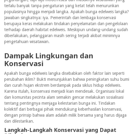
terlalu banyak tanpa pengaturan yang ketat telah menurunkan
populasinya hingga menjadi langka. Apakah bunga edelweis langka?
Jawaban singkatnya: iya. Pemerintah dan lembaga konservasi
berupaya keras melakukan tindakan penyelamatan dan pengelolaan
terhadap daerah habitat edelweis. Meskipun undang-undang sudah
diberlakukan, pelanggaran masih sering terjadi akibat minimnya
pengetahuan wisatawan.
Dampak Lingkungan dan
Konservasi
Apakah bunga edelweis langka disebabkan oleh faktor lain seperti
perubahan iklim? Bukti menunjukkan bahwa peningkatan suhu bumi
dan curah hujan ekstrem berdampak pada siklus hidup edelweis.
Karena itulah, konservasi menjadi kian mendesak. Organisasi lokal
dan komunitas pecinta alam semakin gencar melakukan sosialisasi
tentang pentingnya menjaga kelestarian bunga ini. Tindakan
kolektif dari berbagai pihak mendukung keberhasilan konservasi,
dengan prinsip bahwa alam adalah milik bersama yang harus dijaga
dan dilestarikan.
Langkah-Langkah Konservasi yang Dapat