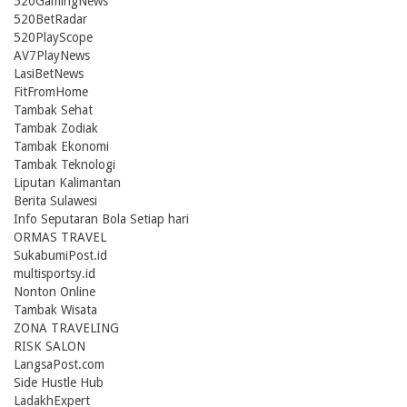
520GamingNews
520BetRadar
520PlayScope
AV7PlayNews
LasiBetNews
FitFromHome
Tambak Sehat
Tambak Zodiak
Tambak Ekonomi
Tambak Teknologi
Liputan Kalimantan
Berita Sulawesi
Info Seputaran Bola Setiap hari
ORMAS TRAVEL
SukabumiPost.id
multisportsy.id
Nonton Online
Tambak Wisata
ZONA TRAVELING
RISK SALON
LangsaPost.com
Side Hustle Hub
LadakhExpert