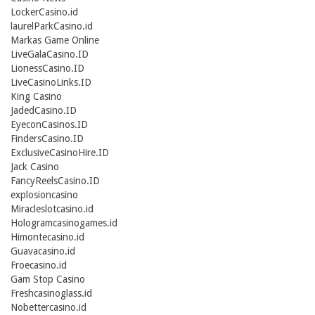
LockerCasino.id
laurelParkCasino.id
Markas Game Online
LiveGalaCasino.ID
LionessCasino.ID
LiveCasinoLinks.ID
King Casino
JadedCasino.ID
EyeconCasinos.ID
FindersCasino.ID
ExclusiveCasinoHire.ID
Jack Casino
FancyReelsCasino.ID
explosioncasino
Miracleslotcasino.id
Hologramcasinogames.id
Himontecasino.id
Guavacasino.id
Froecasino.id
Gam Stop Casino
Freshcasinoglass.id
Nobettercasino.id