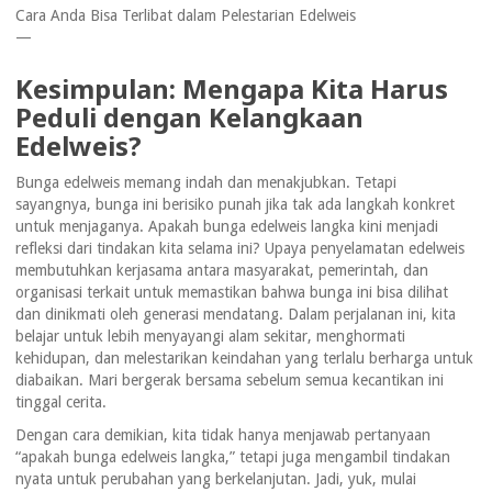
Cara Anda Bisa Terlibat dalam Pelestarian Edelweis
—
Kesimpulan: Mengapa Kita Harus
Peduli dengan Kelangkaan
Edelweis?
Bunga edelweis memang indah dan menakjubkan. Tetapi
sayangnya, bunga ini berisiko punah jika tak ada langkah konkret
untuk menjaganya. Apakah bunga edelweis langka kini menjadi
refleksi dari tindakan kita selama ini? Upaya penyelamatan edelweis
membutuhkan kerjasama antara masyarakat, pemerintah, dan
organisasi terkait untuk memastikan bahwa bunga ini bisa dilihat
dan dinikmati oleh generasi mendatang. Dalam perjalanan ini, kita
belajar untuk lebih menyayangi alam sekitar, menghormati
kehidupan, dan melestarikan keindahan yang terlalu berharga untuk
diabaikan. Mari bergerak bersama sebelum semua kecantikan ini
tinggal cerita.
Dengan cara demikian, kita tidak hanya menjawab pertanyaan
“apakah bunga edelweis langka,” tetapi juga mengambil tindakan
nyata untuk perubahan yang berkelanjutan. Jadi, yuk, mulai