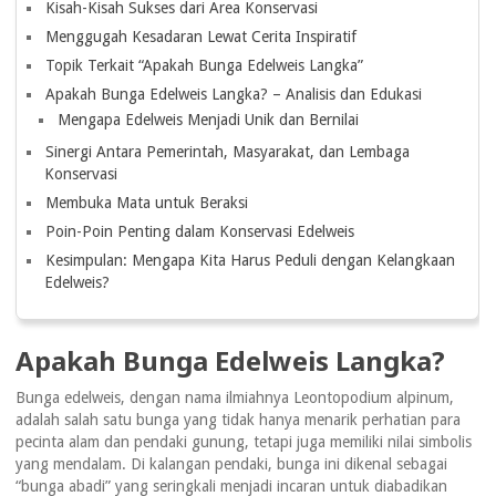
Kisah-Kisah Sukses dari Area Konservasi
Menggugah Kesadaran Lewat Cerita Inspiratif
Topik Terkait “Apakah Bunga Edelweis Langka”
Apakah Bunga Edelweis Langka? – Analisis dan Edukasi
Mengapa Edelweis Menjadi Unik dan Bernilai
Sinergi Antara Pemerintah, Masyarakat, dan Lembaga
Konservasi
Membuka Mata untuk Beraksi
Poin-Poin Penting dalam Konservasi Edelweis
Kesimpulan: Mengapa Kita Harus Peduli dengan Kelangkaan
Edelweis?
Apakah Bunga Edelweis Langka?
Bunga edelweis, dengan nama ilmiahnya Leontopodium alpinum,
adalah salah satu bunga yang tidak hanya menarik perhatian para
pecinta alam dan pendaki gunung, tetapi juga memiliki nilai simbolis
yang mendalam. Di kalangan pendaki, bunga ini dikenal sebagai
“bunga abadi” yang seringkali menjadi incaran untuk diabadikan