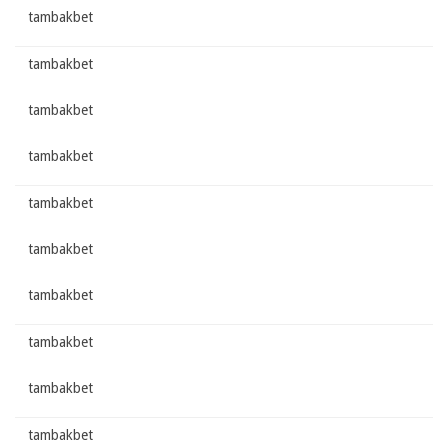
tambakbet
tambakbet
tambakbet
tambakbet
tambakbet
tambakbet
tambakbet
tambakbet
tambakbet
tambakbet