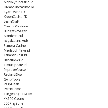
Monkeyfuncasino.id
Libraonlinecasinos.id
KyatCasino.ID
KroonCasino.ID
LearnCraft
CreatorPlaybook
BudgetVoyager
ManifestSoul
RoyalCasinoHub
Samosa Casino
MeulabohNews.id
TabananPost.id
BabelNews.id
TimurUpdate.id
ImproveYourself
RadiantGlow
GenixTools
RaspMeals
PerchHome
TangerangPos.com
XX520 Casino
520PlayZone