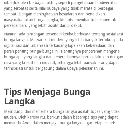
dibentuk oleh berbagai faktor, seperti pengetahuan biodiversitas
yang terbatas serta nilai budaya yang tidak merata di berbagai
tempat. Dengan meningkatkan kesadaran dan pendidikan
masyarakat akan bunga langka, kita bisa membantu membentuk
persepsi baru yang lebih positif dan proaktif.
Namun, ada tantangan tersendiri ketika berbicara tentang sosialisasi
bunga langka. Masyarakat modern yang lebih banyak terfokus pada
digitalisasi dan urbanisasi terkadang lupa akan keberadaan dan
peran penting bunga-bunga ini. Pentingnya pencerahan mengenai
bunga apa yang langka dan keberadaannya harus dilakukan dengan
cara yang kreatif dan inovatif, sehingga lebih banyak orang dapat
terinspirasi untuk bergabung dalam upaya pelestarian ini.
—
Tips Menjaga Bunga
Langka
Melindungi dan memelihara bunga langka adalah tugas yang tidak
mudah. Oleh karena itu, berikut adalah beberapa tips yang dapat
memandu Anda dalam menjaga bunga langka agar tetap lestari: