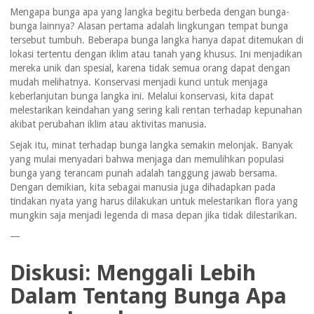
Mengapa bunga apa yang langka begitu berbeda dengan bunga-
bunga lainnya? Alasan pertama adalah lingkungan tempat bunga
tersebut tumbuh. Beberapa bunga langka hanya dapat ditemukan di
lokasi tertentu dengan iklim atau tanah yang khusus. Ini menjadikan
mereka unik dan spesial, karena tidak semua orang dapat dengan
mudah melihatnya. Konservasi menjadi kunci untuk menjaga
keberlanjutan bunga langka ini. Melalui konservasi, kita dapat
melestarikan keindahan yang sering kali rentan terhadap kepunahan
akibat perubahan iklim atau aktivitas manusia.
Sejak itu, minat terhadap bunga langka semakin melonjak. Banyak
yang mulai menyadari bahwa menjaga dan memulihkan populasi
bunga yang terancam punah adalah tanggung jawab bersama.
Dengan demikian, kita sebagai manusia juga dihadapkan pada
tindakan nyata yang harus dilakukan untuk melestarikan flora yang
mungkin saja menjadi legenda di masa depan jika tidak dilestarikan.
—
Diskusi: Menggali Lebih
Dalam Tentang Bunga Apa