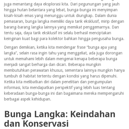
juga menantang daya eksplorasi kita. Dari pegunungan yang jauh
hingga hutan belantara yang lebat, bunga-bunga ini menyimpan
kisah-kisah emas yang menunggu untuk diungkap. Dalam dunia
pemasaran, bunga langka memiliki daya tarik eksklusif, mirip dengan
barang-barang langka lainnya yang memikat penggemarnya. Dan
tentu saja, daya tarik eksklusif ini selalu berhasil menciptakan
keinginan kuat bagi para kolektor bahkan hingga pengusaha bunga.
Dengan demikian, ketika kita mendengar frase “bunga apa yang
langka”, selain rasa ingin tahu yang menggeliat, ada juga dorongan
untuk memahami lebih dalam mengenai kenapa beberapa bunga
menjadi sangat berharga dan dicari. Beberapa mungkin
membutuhkan perawatan khusus, sementara lainnya mungkin hanya
tumbuh di habitat tertentu dengan kondisi yang harus dipenuhi.
Ketika kita melibatkan diri dalam penelitian dan pengumpulan
informasi, kita mendapatkan perspektif yang lebih luas tentang
keberadaan bunga-bunga ini dan bagaimana mereka mempengaruhi
berbagai aspek kehidupan.
Bunga Langka: Keindahan
dan Konservasi