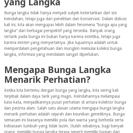
yang Langka
Bunga langka tidak hanya menjadi subjek ketertarikan dari sisi
keindahan, tetapi juga dari penelitian dan konservasi. Dalam diskusi
kali ini, kita akan mengupas lebih dalam fenomena “bunga apa yang
langka” dari berbagai perspektif yang tersedia. Banyak orang
tertarik pada bunga ini bukan hanya karena estetika, tetapi juga
karena misteri yang menyertainya. Jika tujuannya adalah untuk
memperdalam pengetahuan dan mungkin memulai koleksi bunga
langka, informasi yang mendalam sangat diperlukan.
Mengapa Bunga Langka
Menarik Perhatian?
Ketika kita bertemu dengan bunga yang langka, kita sering kali
terjebak dalam daya tarik yang magis. Keindahannya melampaui
kata-kata, menjadikannya pusat perhatian di antara kolektor bunga
dan pecinta alam. Salah satu alasan utama mengapa bunga langka
menarik perhatian adalah sejarah dan keunikan genetiknya. Bunga
semacam ini biasanya memiliki pola dan warna yang berbeda serta
kebiasaan tumbuh yang tidak lazim. Itulah sebabnya, bagi banyak
orang, memiliki bunga langka terasa seperti memiliki bagian dari