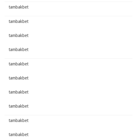
tambakbet
tambakbet
tambakbet
tambakbet
tambakbet
tambakbet
tambakbet
tambakbet
tambakbet
tambakbet