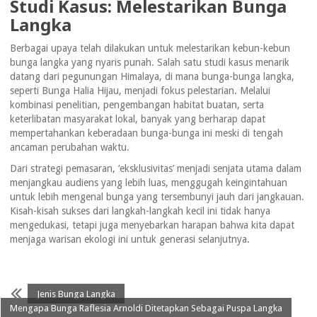
Studi Kasus: Melestarikan Bunga
Langka
Berbagai upaya telah dilakukan untuk melestarikan kebun-kebun
bunga langka yang nyaris punah. Salah satu studi kasus menarik
datang dari pegunungan Himalaya, di mana bunga-bunga langka,
seperti Bunga Halia Hijau, menjadi fokus pelestarian. Melalui
kombinasi penelitian, pengembangan habitat buatan, serta
keterlibatan masyarakat lokal, banyak yang berharap dapat
mempertahankan keberadaan bunga-bunga ini meski di tengah
ancaman perubahan waktu.
Dari strategi pemasaran, ‘eksklusivitas’ menjadi senjata utama dalam
menjangkau audiens yang lebih luas, menggugah keingintahuan
untuk lebih mengenal bunga yang tersembunyi jauh dari jangkauan.
Kisah-kisah sukses dari langkah-langkah kecil ini tidak hanya
mengedukasi, tetapi juga menyebarkan harapan bahwa kita dapat
menjaga warisan ekologi ini untuk generasi selanjutnya.
Jenis Bunga Langka
Mengapa Bunga Raflesia Arnoldi Ditetapkan Sebagai Puspa Langka