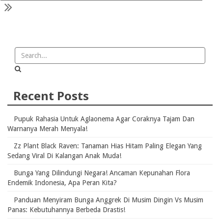
Recent Posts
Pupuk Rahasia Untuk Aglaonema Agar Coraknya Tajam Dan
Warnanya Merah Menyala!
Zz Plant Black Raven: Tanaman Hias Hitam Paling Elegan Yang
Sedang Viral Di Kalangan Anak Muda!
Bunga Yang Dilindungi Negara! Ancaman Kepunahan Flora
Endemik Indonesia, Apa Peran Kita?
Panduan Menyiram Bunga Anggrek Di Musim Dingin Vs Musim
Panas: Kebutuhannya Berbeda Drastis!