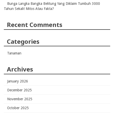
Bunga Langka Bangka Belitung Yang Diklaim Tumbuh 3000
Tahun Sekali! Mitos Atau Fakta?
Recent Comments
Categories
Tanaman
Archives
January 2026
December 2025
November 2025
October 2025