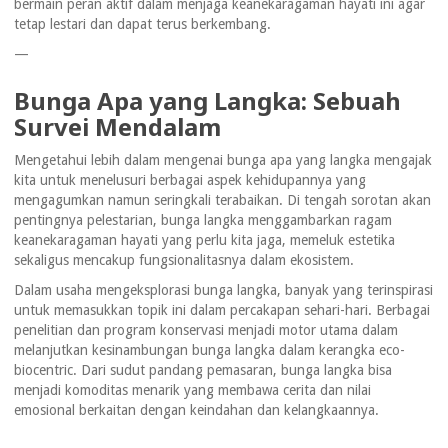
bermain peran aktif dalam menjaga keanekaragaman hayati ini agar
tetap lestari dan dapat terus berkembang.
—
Bunga Apa yang Langka: Sebuah
Survei Mendalam
Mengetahui lebih dalam mengenai bunga apa yang langka mengajak
kita untuk menelusuri berbagai aspek kehidupannya yang
mengagumkan namun seringkali terabaikan. Di tengah sorotan akan
pentingnya pelestarian, bunga langka menggambarkan ragam
keanekaragaman hayati yang perlu kita jaga, memeluk estetika
sekaligus mencakup fungsionalitasnya dalam ekosistem.
Dalam usaha mengeksplorasi bunga langka, banyak yang terinspirasi
untuk memasukkan topik ini dalam percakapan sehari-hari. Berbagai
penelitian dan program konservasi menjadi motor utama dalam
melanjutkan kesinambungan bunga langka dalam kerangka eco-
biocentric. Dari sudut pandang pemasaran, bunga langka bisa
menjadi komoditas menarik yang membawa cerita dan nilai
emosional berkaitan dengan keindahan dan kelangkaannya.