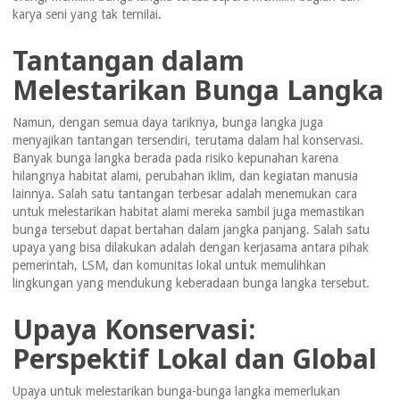
karya seni yang tak ternilai.
Tantangan dalam
Melestarikan Bunga Langka
Namun, dengan semua daya tariknya, bunga langka juga
menyajikan tantangan tersendiri, terutama dalam hal konservasi.
Banyak bunga langka berada pada risiko kepunahan karena
hilangnya habitat alami, perubahan iklim, dan kegiatan manusia
lainnya. Salah satu tantangan terbesar adalah menemukan cara
untuk melestarikan habitat alami mereka sambil juga memastikan
bunga tersebut dapat bertahan dalam jangka panjang. Salah satu
upaya yang bisa dilakukan adalah dengan kerjasama antara pihak
pemerintah, LSM, dan komunitas lokal untuk memulihkan
lingkungan yang mendukung keberadaan bunga langka tersebut.
Upaya Konservasi:
Perspektif Lokal dan Global
Upaya untuk melestarikan bunga-bunga langka memerlukan