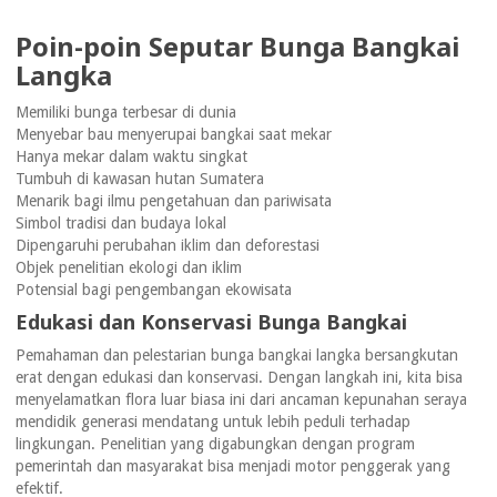
Poin-poin Seputar Bunga Bangkai
Langka
Memiliki bunga terbesar di dunia
Menyebar bau menyerupai bangkai saat mekar
Hanya mekar dalam waktu singkat
Tumbuh di kawasan hutan Sumatera
Menarik bagi ilmu pengetahuan dan pariwisata
Simbol tradisi dan budaya lokal
Dipengaruhi perubahan iklim dan deforestasi
Objek penelitian ekologi dan iklim
Potensial bagi pengembangan ekowisata
Edukasi dan Konservasi Bunga Bangkai
Pemahaman dan pelestarian bunga bangkai langka bersangkutan
erat dengan edukasi dan konservasi. Dengan langkah ini, kita bisa
menyelamatkan flora luar biasa ini dari ancaman kepunahan seraya
mendidik generasi mendatang untuk lebih peduli terhadap
lingkungan. Penelitian yang digabungkan dengan program
pemerintah dan masyarakat bisa menjadi motor penggerak yang
efektif.