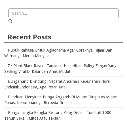
Recent Posts
Pupuk Rahasia Untuk Aglaonema Agar Coraknya Tajam Dan
Warnanya Merah Menyala!
Zz Plant Black Raven: Tanaman Hias Hitam Paling Elegan Yang
Sedang Viral Di Kalangan Anak Muda!
Bunga Yang Dilindungi Negara! Ancaman Kepunahan Flora
Endemik Indonesia, Apa Peran Kita?
Panduan Menyiram Bunga Anggrek Di Musim Dingin Vs Musim
Panas: Kebutuhannya Berbeda Drastis!
Bunga Langka Bangka Belitung Yang Diklaim Tumbuh 3000
Tahun Sekali! Mitos Atau Fakta?