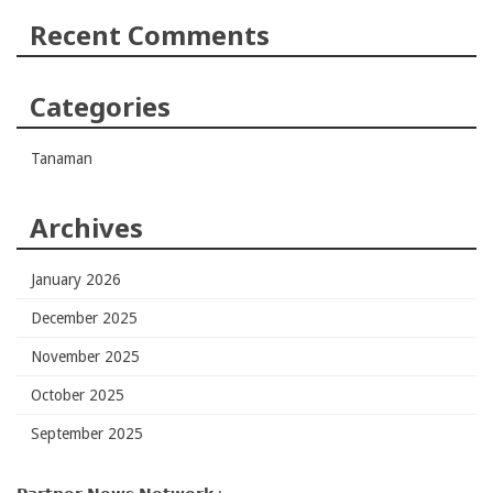
Recent Comments
Categories
Tanaman
Archives
January 2026
December 2025
November 2025
October 2025
September 2025