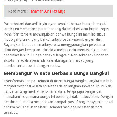
Read More :
Tanaman Air Hias Meja
Pakar botani dan ahli lingkungan sepakat bahwa bunga bangkai
langka ini memegang peran penting dalam ekosistem hutan tropis.
Penelitian terbaru menunjukkan bahwa bunga ini memiliki siklus
hidup yang unik, yang berkontribusi pada keseimbangan alam.
Bayangkan betapa menariknya bisa menggabungkan pelestarian
alam dengan kemajuan teknologi melalui dokumentasi digital dan
penelitian lanjut. Bunga bangkai langka bukan sekadar keindahan
eksotis; ia adalah penanda keanekaragaman hayati yang
membutuhkan perlindungan serius.
Membangun Wisata Berbasis Bunga Bangkai
Transformasi tempat-tempat di mana bunga bangkai langka tumbuh
menjadi destinasi wisata edukatif adalah langkah inovatif. Ini bukan
hanya tentang melihat fenomena alam, tetapi juga belajar dan
memahami bagaimana bunga ini berfungsi dalam ekosistem. Dengan
demikian, kita bisa memberikan dampak positif bagi masyarakat lokal
berupa peluang usaha baru, sembari menjaga kelestarian flora
tersebut.