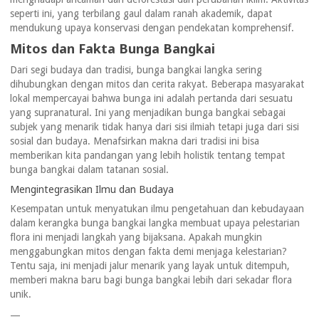
seperti ini, yang terbilang gaul dalam ranah akademik, dapat
mendukung upaya konservasi dengan pendekatan komprehensif.
Mitos dan Fakta Bunga Bangkai
Dari segi budaya dan tradisi, bunga bangkai langka sering
dihubungkan dengan mitos dan cerita rakyat. Beberapa masyarakat
lokal mempercayai bahwa bunga ini adalah pertanda dari sesuatu
yang supranatural. Ini yang menjadikan bunga bangkai sebagai
subjek yang menarik tidak hanya dari sisi ilmiah tetapi juga dari sisi
sosial dan budaya. Menafsirkan makna dari tradisi ini bisa
memberikan kita pandangan yang lebih holistik tentang tempat
bunga bangkai dalam tatanan sosial.
Mengintegrasikan Ilmu dan Budaya
Kesempatan untuk menyatukan ilmu pengetahuan dan kebudayaan
dalam kerangka bunga bangkai langka membuat upaya pelestarian
flora ini menjadi langkah yang bijaksana. Apakah mungkin
menggabungkan mitos dengan fakta demi menjaga kelestarian?
Tentu saja, ini menjadi jalur menarik yang layak untuk ditempuh,
memberi makna baru bagi bunga bangkai lebih dari sekadar flora
unik.
—