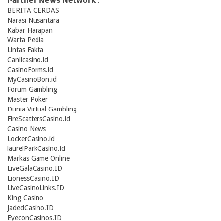
𝗣𝗮𝗿𝘁𝗻𝗲𝗿 𝗡𝗲𝘄𝘀 𝗡𝗲𝘁𝘄𝗼𝗿𝗸 :
BERITA CERDAS
Narasi Nusantara
Kabar Harapan
Warta Pedia
Lintas Fakta
Canlicasino.id
CasinoForms.id
MyCasinoBon.id
Forum Gambling
Master Poker
Dunia Virtual Gambling
FireScattersCasino.id
Casino News
LockerCasino.id
laurelParkCasino.id
Markas Game Online
LiveGalaCasino.ID
LionessCasino.ID
LiveCasinoLinks.ID
King Casino
JadedCasino.ID
EyeconCasinos.ID