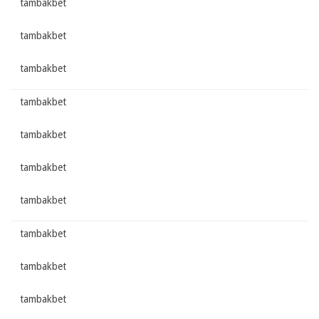
tambakbet
tambakbet
tambakbet
tambakbet
tambakbet
tambakbet
tambakbet
tambakbet
tambakbet
tambakbet