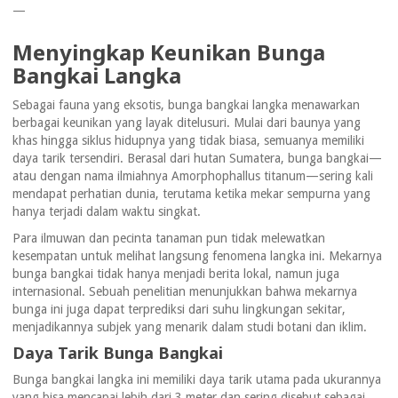
—
Menyingkap Keunikan Bunga
Bangkai Langka
Sebagai fauna yang eksotis, bunga bangkai langka menawarkan
berbagai keunikan yang layak ditelusuri. Mulai dari baunya yang
khas hingga siklus hidupnya yang tidak biasa, semuanya memiliki
daya tarik tersendiri. Berasal dari hutan Sumatera, bunga bangkai—
atau dengan nama ilmiahnya Amorphophallus titanum—sering kali
mendapat perhatian dunia, terutama ketika mekar sempurna yang
hanya terjadi dalam waktu singkat.
Para ilmuwan dan pecinta tanaman pun tidak melewatkan
kesempatan untuk melihat langsung fenomena langka ini. Mekarnya
bunga bangkai tidak hanya menjadi berita lokal, namun juga
internasional. Sebuah penelitian menunjukkan bahwa mekarnya
bunga ini juga dapat terprediksi dari suhu lingkungan sekitar,
menjadikannya subjek yang menarik dalam studi botani dan iklim.
Daya Tarik Bunga Bangkai
Bunga bangkai langka ini memiliki daya tarik utama pada ukurannya
yang bisa mencapai lebih dari 3 meter dan sering disebut sebagai