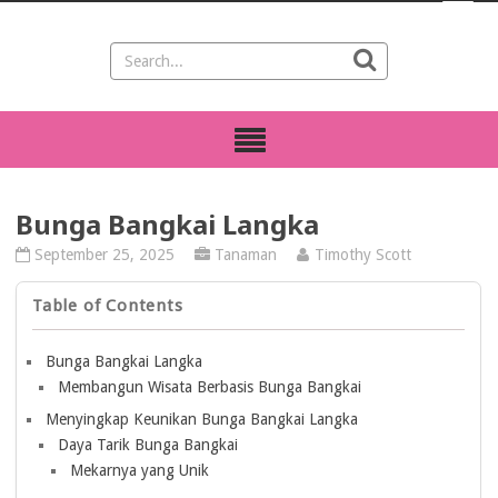
Bunga Bangkai Langka
September 25, 2025
Tanaman
Timothy Scott
Table of Contents
Bunga Bangkai Langka
Membangun Wisata Berbasis Bunga Bangkai
Menyingkap Keunikan Bunga Bangkai Langka
Daya Tarik Bunga Bangkai
Mekarnya yang Unik