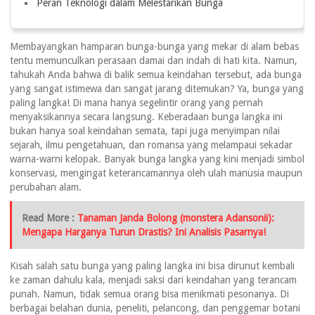
Peran Teknologi dalam Melestarikan Bunga
Membayangkan hamparan bunga-bunga yang mekar di alam bebas
tentu memunculkan perasaan damai dan indah di hati kita. Namun,
tahukah Anda bahwa di balik semua keindahan tersebut, ada bunga
yang sangat istimewa dan sangat jarang ditemukan? Ya, bunga yang
paling langka! Di mana hanya segelintir orang yang pernah
menyaksikannya secara langsung. Keberadaan bunga langka ini
bukan hanya soal keindahan semata, tapi juga menyimpan nilai
sejarah, ilmu pengetahuan, dan romansa yang melampaui sekadar
warna-warni kelopak. Banyak bunga langka yang kini menjadi simbol
konservasi, mengingat keterancamannya oleh ulah manusia maupun
perubahan alam.
Read More :
Tanaman Janda Bolong (monstera Adansonii):
Mengapa Harganya Turun Drastis? Ini Analisis Pasarnya!
Kisah salah satu bunga yang paling langka ini bisa dirunut kembali
ke zaman dahulu kala, menjadi saksi dari keindahan yang terancam
punah. Namun, tidak semua orang bisa menikmati pesonanya. Di
berbagai belahan dunia, peneliti, pelancong, dan penggemar botani