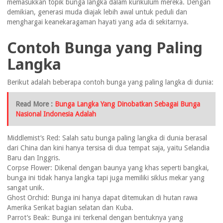
memasukkan topik bunga langka dalam kurikulum mereka. Dengan
demikian, generasi muda diajak lebih awal untuk peduli dan
menghargai keanekaragaman hayati yang ada di sekitarnya.
Contoh Bunga yang Paling
Langka
Berikut adalah beberapa contoh bunga yang paling langka di dunia:
Read More :
Bunga Langka Yang Dinobatkan Sebagai Bunga
Nasional Indonesia Adalah
Middlemist’s Red: Salah satu bunga paling langka di dunia berasal
dari China dan kini hanya tersisa di dua tempat saja, yaitu Selandia
Baru dan Inggris.
Corpse Flower: Dikenal dengan baunya yang khas seperti bangkai,
bunga ini tidak hanya langka tapi juga memiliki siklus mekar yang
sangat unik.
Ghost Orchid: Bunga ini hanya dapat ditemukan di hutan rawa
Amerika Serikat bagian selatan dan Kuba.
Parrot’s Beak: Bunga ini terkenal dengan bentuknya yang