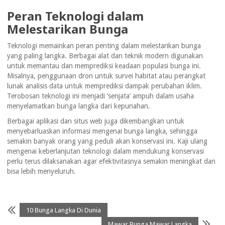
Peran Teknologi dalam
Melestarikan Bunga
Teknologi memainkan peran penting dalam melestarikan bunga
yang paling langka. Berbagai alat dan teknik modern digunakan
untuk memantau dan memprediksi keadaan populasi bunga ini.
Misalnya, penggunaan dron untuk survei habitat atau perangkat
lunak analisis data untuk memprediksi dampak perubahan iklim.
Terobosan teknologi ini menjadi ‘senjata’ ampuh dalam usaha
menyelamatkan bunga langka dari kepunahan.
Berbagai aplikasi dan situs web juga dikembangkan untuk
menyebarluaskan informasi mengenai bunga langka, sehingga
semakin banyak orang yang peduli akan konservasi ini. Kaji ulang
mengenai keberlanjutan teknologi dalam mendukung konservasi
perlu terus dilaksanakan agar efektivitasnya semakin meningkat dan
bisa lebih menyeluruh.
10 Bunga Langka Di Dunia
Mawar Bunga Mawar Langka