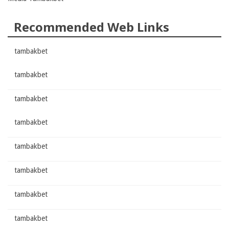
Recommended Web Links
tambakbet
tambakbet
tambakbet
tambakbet
tambakbet
tambakbet
tambakbet
tambakbet