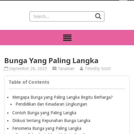
Bunga Yang Paling Langka
September 26, 2025
Tanaman
Timothy Scott
Table of Contents
Mengapa Bunga yang Paling Langka Begitu Berharga?
Pendidikan dan Kesadaran Lingkungan
Contoh Bunga yang Paling Langka
Diskusi tentang Kepunahan Bunga Langka
Fenomena Bunga yang Paling Langka