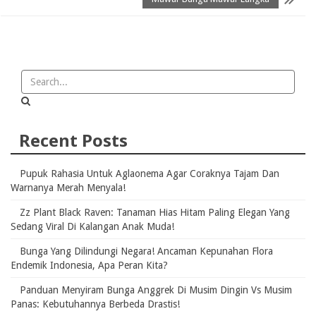
Recent Posts
Pupuk Rahasia Untuk Aglaonema Agar Coraknya Tajam Dan
Warnanya Merah Menyala!
Zz Plant Black Raven: Tanaman Hias Hitam Paling Elegan Yang
Sedang Viral Di Kalangan Anak Muda!
Bunga Yang Dilindungi Negara! Ancaman Kepunahan Flora
Endemik Indonesia, Apa Peran Kita?
Panduan Menyiram Bunga Anggrek Di Musim Dingin Vs Musim
Panas: Kebutuhannya Berbeda Drastis!