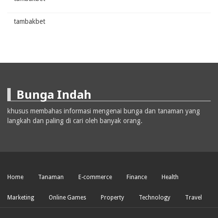
tambakbet
Bunga Indah
khusus membahas informasi mengenai bunga dan tanaman yang
langkah dan paling di cari oleh banyak orang.
Home
Tanaman
E-commerce
Finance
Health
Marketing
Online Games
Property
Technology
Travel