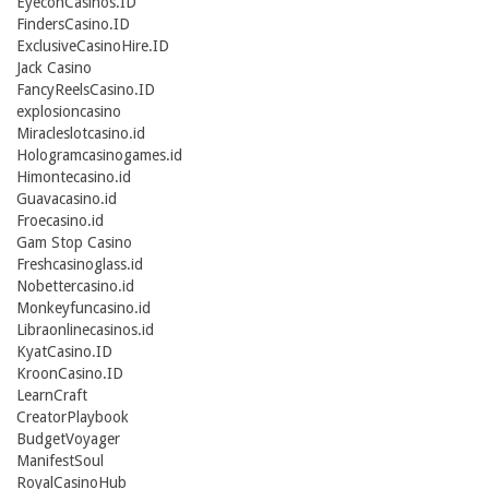
EyeconCasinos.ID
FindersCasino.ID
ExclusiveCasinoHire.ID
Jack Casino
FancyReelsCasino.ID
explosioncasino
Miracleslotcasino.id
Hologramcasinogames.id
Himontecasino.id
Guavacasino.id
Froecasino.id
Gam Stop Casino
Freshcasinoglass.id
Nobettercasino.id
Monkeyfuncasino.id
Libraonlinecasinos.id
KyatCasino.ID
KroonCasino.ID
LearnCraft
CreatorPlaybook
BudgetVoyager
ManifestSoul
RoyalCasinoHub