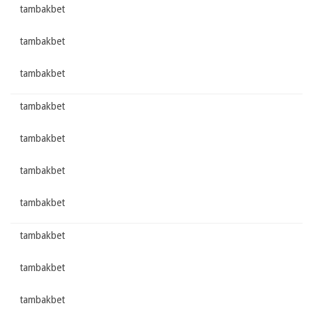
tambakbet
tambakbet
tambakbet
tambakbet
tambakbet
tambakbet
tambakbet
tambakbet
tambakbet
tambakbet