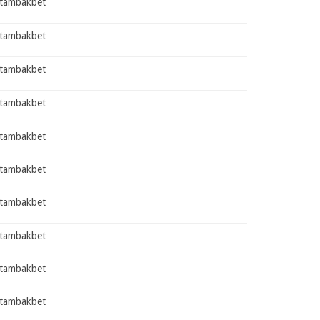
tambakbet
tambakbet
tambakbet
tambakbet
tambakbet
tambakbet
tambakbet
tambakbet
tambakbet
tambakbet