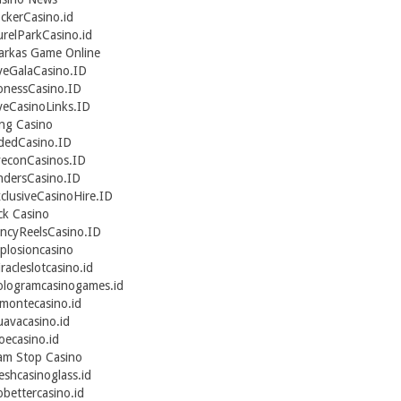
ckerCasino.id
urelParkCasino.id
rkas Game Online
veGalaCasino.ID
onessCasino.ID
veCasinoLinks.ID
ng Casino
dedCasino.ID
econCasinos.ID
ndersCasino.ID
clusiveCasinoHire.ID
ck Casino
ncyReelsCasino.ID
plosioncasino
racleslotcasino.id
logramcasinogames.id
montecasino.id
avacasino.id
oecasino.id
am Stop Casino
eshcasinoglass.id
bettercasino.id