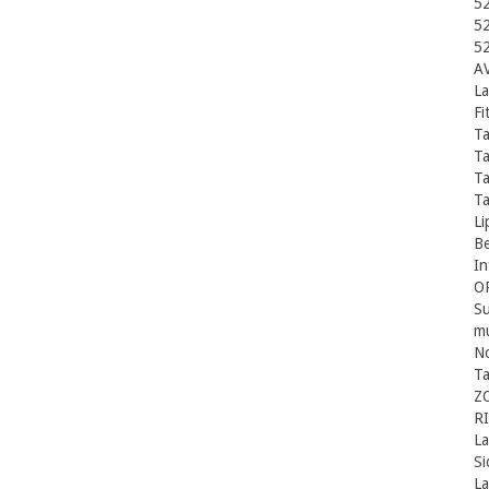
5
5
5
A
La
F
T
T
T
Ta
Li
Be
In
O
Su
mu
No
T
Z
R
L
Si
La