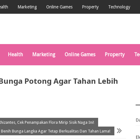
alth
Marketing
Online Games
Property
Technology
Health
Marketing
Online Games
Property
Te
 Bunga Potong Agar Tahan Lebih
D
izantes, Cek Penampakan Flora Mirip Sisik Naga Ini!
 Benih Bunga Langka Agar Tetap Berkualitas Dan Tahan Lama!
El