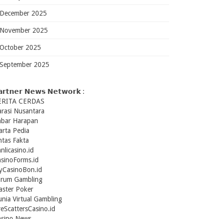
December 2025
November 2025
October 2025
September 2025
𝗮𝗿𝘁𝗻𝗲𝗿 𝗡𝗲𝘄𝘀 𝗡𝗲𝘁𝘄𝗼𝗿𝗸 :
ERITA CERDAS
rasi Nusantara
abar Harapan
rta Pedia
ntas Fakta
nlicasino.id
sinoForms.id
yCasinoBon.id
orum Gambling
ster Poker
nia Virtual Gambling
reScattersCasino.id
asino News