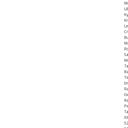
Mo
Li
Ky
Kr
Le
Cr
B
Ma
R
S
M
Ta
Ba
Ti
Im
R
Ge
R
P
T
X
5