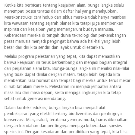
Ketika kita berbicara tentang keajaiban alam, bunga langka selalu
menempati posisi teratas dalam daftar hal yang menakjubkan.
Merekonstruksi cara hidup dan siklus mereka tidak hanya memberi
kita wawasan tentang sejarah planet kita tetapi juga memberikan
inspirasi dan keajaiban yang memengaruhi budaya manusia.
Keberadaan mereka di tengah dunia teknologi dan perkembangan
pesat manusia menjadi pengingat bahwa ada hal-hal yang lebih
besar dari diri kita sendiri dan layak untuk dilestarikan.
Melalui program pelestarian yang tepat, kita dapat memastikan
bahwa keajaiban ini terus berkembang dan menjadi bagian integral
dari perjalanan alami kita. Bunga-bunga langka ini memiliki nilai-nilai
yang tidak dapat dinilai dengan materi, tetapi lebih kepada kita
memberikan rasa hormat dan tempat bagi mereka untuk terus mekar
di habitat alami mereka. Pelestarian ini menjadi jembatan antara
masa lalu dan masa depan, serta menjaga lingkungan kita tetap
sehat untuk generasi mendatang.
Dalam konteks edukasi, bunga langka bisa menjadi alat
pembelajaran yang efektif tentang biodiversitas dan pentingnya
konservasi. Masyarakat, terutama generasi muda, harus dikenalkan
dengan keindahan dan pentingnya menjaga keberadaan spesies-
spesies ini. Dengan kesadaran dan pendidikan yang tepat, kita bisa