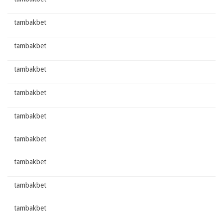
tambakbet
tambakbet
tambakbet
tambakbet
tambakbet
tambakbet
tambakbet
tambakbet
tambakbet