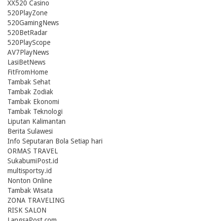
XX520 Casino
520PlayZone
520GamingNews
520BetRadar
520PlayScope
AV7PlayNews
LasiBetNews
FitFromHome
Tambak Sehat
Tambak Zodiak
Tambak Ekonomi
Tambak Teknologi
Liputan Kalimantan
Berita Sulawesi
Info Seputaran Bola Setiap hari
ORMAS TRAVEL
SukabumiPost.id
multisportsy.id
Nonton Online
Tambak Wisata
ZONA TRAVELING
RISK SALON
LangsaPost.com