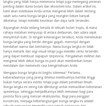
langka yang tidak hanya memesona tetapi juga memegang peranan
penting dalam dunia botani dan ekosistem kita. Dalam artikel ini,
kami akan membawa Anda untuk mengenal lebih dalam tentang
salah satu nama bunga langka yang mungkin belum banyak
diketahui, tetapi memiliki keunikan dan daya tarik tersendiri.
Bayangkan Anda sedang berada di sebuah hutan tropis, di mana
cahaya matahari menyusup di antara dedaunan, dan udara sejuk
menyentuh kulit. Di tengah ketenangan tersebut, Anda menemukan
bunga langka yang berdiri dengan gagah, menonjol dengan
keindahan warna dan bentuknya. Nama bunga langka ini tidak
hanya menarik dari segi visual tetapi juga memiliki cerita tersendiri
yang dapat membuat siapapun terpesona. Pengalaman melihat dan
mengenal lebih dekat bunga ini pasti akan memberikan kesan
mendalam dan memenuhi rasa keingintahuan Anda.
Mengapa bunga langka ini begitu istimewa? Pertama,
keberadaannya yang jarang ditemui membuatnya bernilai tinggi
bukan hanya secara estetis tetapi juga dalam penelitian ilmiah.
Bunga langka ini sering kali dilindungi untuk memastikan kelestarian
spesiesnya, sehingga menjadikannya lebih menawan bagi para
pecinta flora yang mencari eksklusivitas. Bagi para penggiat
konservasi, menjaga keberlangsungan bunga langka ini adalah
sebuah perjuangan tersendiri yang penuh tantangan dan