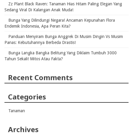
Zz Plant Black Raven: Tanaman Hias Hitam Paling Elegan Yang
Sedang Viral Di Kalangan Anak Muda!
Bunga Yang Dilindungi Negara! Ancaman Kepunahan Flora
Endemik Indonesia, Apa Peran Kita?
Panduan Menyiram Bunga Anggrek Di Musim Dingin Vs Musim
Panas: Kebutuhannya Berbeda Drastis!
Bunga Langka Bangka Belitung Yang Diklaim Tumbuh 3000
Tahun Sekali! Mitos Atau Fakta?
Recent Comments
Categories
Tanaman
Archives