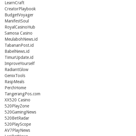
LearnCraft
CreatorPlaybook
BudgetVoyager
ManifestSoul
RoyalCasinoHub
Samosa Casino
MeulabohNews.id
TabananPost.id
BabelNews.id
TimurUpdate.id
ImproveYourself
RadiantGlow
GenixTools
RaspMeals
PerchHome
TangerangPos.com
XX520 Casino
520PlayZone
520GamingNews
520BetRadar
520PlayScope
AV7PlayNews