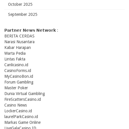
October 2025
September 2025
𝗣𝗮𝗿𝘁𝗻𝗲𝗿 𝗡𝗲𝘄𝘀 𝗡𝗲𝘁𝘄𝗼𝗿𝗸 :
BERITA CERDAS
Narasi Nusantara
Kabar Harapan
Warta Pedia
Lintas Fakta
Canlicasino.id
CasinoForms.id
MyCasinoBon.id
Forum Gambling
Master Poker
Dunia Virtual Gambling
FireScattersCasino.id
Casino News
LockerCasino.id
laurelParkCasino.id
Markas Game Online
LiveGalaCasino.ID