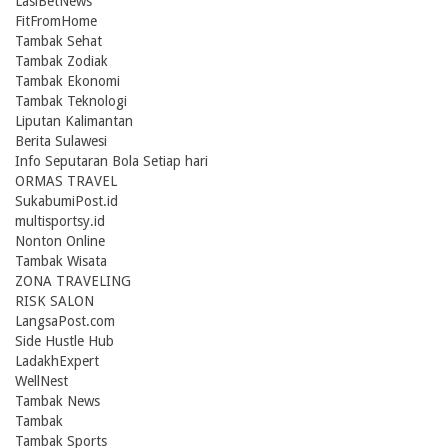
LasiBetNews
FitFromHome
Tambak Sehat
Tambak Zodiak
Tambak Ekonomi
Tambak Teknologi
Liputan Kalimantan
Berita Sulawesi
Info Seputaran Bola Setiap hari
ORMAS TRAVEL
SukabumiPost.id
multisportsy.id
Nonton Online
Tambak Wisata
ZONA TRAVELING
RISK SALON
LangsaPost.com
Side Hustle Hub
LadakhExpert
WellNest
Tambak News
Tambak
Tambak Sports