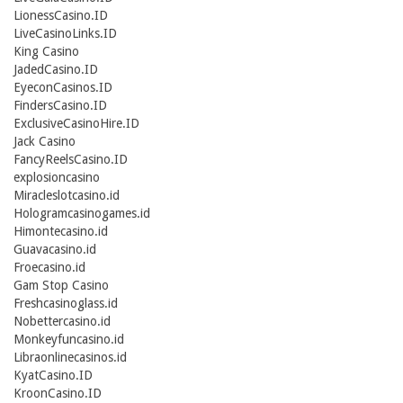
LionessCasino.ID
LiveCasinoLinks.ID
King Casino
JadedCasino.ID
EyeconCasinos.ID
FindersCasino.ID
ExclusiveCasinoHire.ID
Jack Casino
FancyReelsCasino.ID
explosioncasino
Miracleslotcasino.id
Hologramcasinogames.id
Himontecasino.id
Guavacasino.id
Froecasino.id
Gam Stop Casino
Freshcasinoglass.id
Nobettercasino.id
Monkeyfuncasino.id
Libraonlinecasinos.id
KyatCasino.ID
KroonCasino.ID