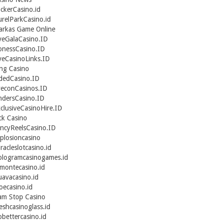
ckerCasino.id
urelParkCasino.id
rkas Game Online
veGalaCasino.ID
onessCasino.ID
veCasinoLinks.ID
ng Casino
dedCasino.ID
econCasinos.ID
ndersCasino.ID
clusiveCasinoHire.ID
ck Casino
ncyReelsCasino.ID
plosioncasino
racleslotcasino.id
logramcasinogames.id
montecasino.id
avacasino.id
oecasino.id
am Stop Casino
eshcasinoglass.id
bettercasino.id