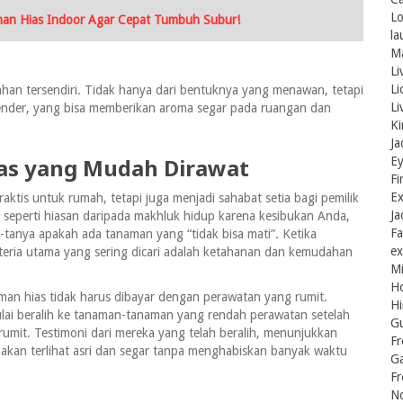
Lo
man Hias Indoor Agar Cepat Tumbuh Subur!
la
Ma
Li
Li
han tersendiri. Tidak hanya dari bentuknya yang menawan, tetapi
Li
nder, yang bisa memberikan aroma segar pada ruangan dan
Ki
Ja
ias yang Mudah Dirawat
Ey
Fi
Ex
ktis untuk rumah, tetapi juga menjadi sahabat setia bagi pemilik
Ja
 seperti hiasan daripada makhluk hidup karena kesibukan Anda,
Fa
-tanya apakah ada tanaman yang “tidak bisa mati”. Ketika
ex
iteria utama yang sering dicari adalah ketahanan dan kemudahan
Mi
Ho
man hias tidak harus dibayar dengan perawatan yang rumit.
Hi
i beralih ke tanaman-tanaman yang rendah perawatan setelah
Gu
umit. Testimoni dari mereka yang telah beralih, menunjukkan
Fr
akan terlihat asri dan segar tanpa menghabiskan banyak waktu
G
Fr
No