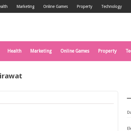
alth
Marketing
Online Games
Property
Technology
Health
Marketing
Online Games
Property
Te
irawat
D
El