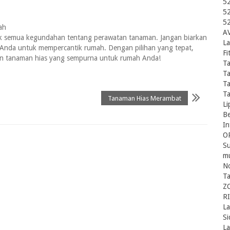
5
5
5
ah
A
k semua kegundahan tentang perawatan tanaman. Jangan biarkan
La
 Anda untuk mempercantik rumah. Dengan pilihan yang tepat,
F
an tanaman hias yang sempurna untuk rumah Anda!
T
T
T
Ta
Tanaman Hias Merambat
Li
Be
In
O
Su
mu
No
T
Z
R
L
Si
La