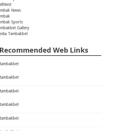
llNest
ambak News
ambak
ambak Sports
mbakbet Gallery
edia Tambakbet
Recommended Web Links
tambakbet
tambakbet
tambakbet
tambakbet
tambakbet