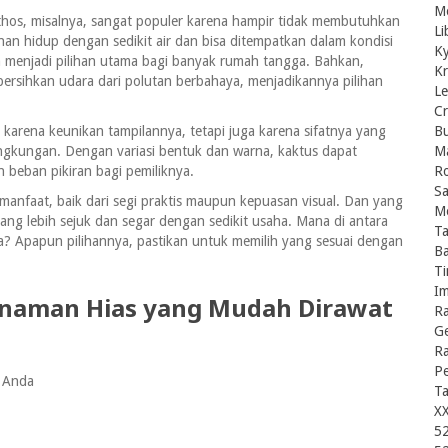
Mo
othos, misalnya, sangat populer karena hampir tidak membutuhkan
Li
han hidup dengan sedikit air dan bisa ditempatkan dalam kondisi
Ky
 menjadi pilihan utama bagi banyak rumah tangga. Bahkan,
Kr
rsihkan udara dari polutan berbahaya, menjadikannya pilihan
Le
Cr
karena keunikan tampilannya, tetapi juga karena sifatnya yang
B
ingkungan. Dengan variasi bentuk dan warna, kaktus dapat
Ma
eban pikiran bagi pemiliknya.
R
S
nfaat, baik dari segi praktis maupun kepuasan visual. Dan yang
M
ng lebih sejuk dan segar dengan sedikit usaha. Mana di antara
Ta
a? Apapun pilihannya, pastikan untuk memilih yang sesuai dengan
Ba
Ti
Im
anaman Hias yang Mudah Dirawat
R
Ge
R
P
 Anda
T
X
5