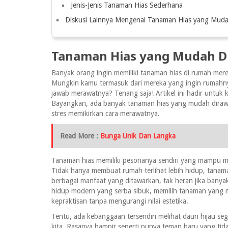
Jenis-Jenis Tanaman Hias Sederhana
Diskusi Lainnya Mengenai Tanaman Hias yang Muda
Tanaman Hias yang Mudah D
Banyak orang ingin memiliki tanaman hias di rumah mere
Mungkin kamu termasuk dari mereka yang ingin rumahny
jawab merawatnya? Tenang saja! Artikel ini hadir untuk 
Bayangkan, ada banyak tanaman hias yang mudah dirawa
stres memikirkan cara merawatnya.
Read More :
Bunga Unik Dan Langka
Tanaman hias memiliki pesonanya sendiri yang mampu 
Tidak hanya membuat rumah terlihat lebih hidup, tanam
berbagai manfaat yang ditawarkan, tak heran jika bany
hidup modern yang serba sibuk, memilih tanaman yang mu
kepraktisan tanpa mengurangi nilai estetika.
Tentu, ada kebanggaan tersendiri melihat daun hijau se
kita. Rasanya hampir seperti punya teman baru yang tid