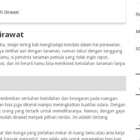
h Dirawat
Fl
Mu
irawat
ka, tetapi sering kali menghadapi kendala dalam hal perawatan.
30
a terlihat asri dengan tanaman, namun takut dengan tanggung
kamu, si pencinta tanaman pemula yang tidak ingin repot.
t, dan ini berarti kamu bisa menikmati keindahan tanaman tanpa
memberikan sentuhan keindahan dan kesegaran pada ruangan.
an hias juga dikenal mampu meningkatkan kualitas udara. Dengan
ak orang yang tertarik untuk memeliharanya. Namun, dengan gaya
dah dirawat menjadi pilihan cerdas. Ini adalah tentang
gar dan bunga yang perlahan mekar di ruang tamu atau area kerja
ak banyak menuntut, tapi selalu ada untuk meramaikan hari-hari