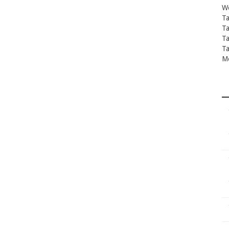
We
T
T
T
Ta
M