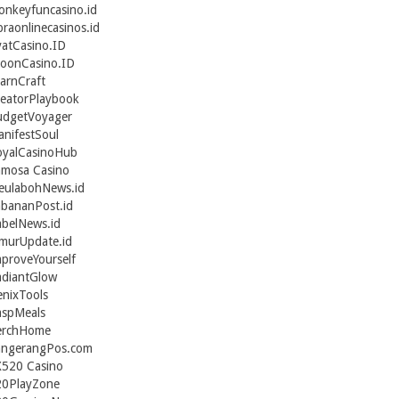
nkeyfuncasino.id
braonlinecasinos.id
atCasino.ID
oonCasino.ID
arnCraft
eatorPlaybook
udgetVoyager
nifestSoul
oyalCasinoHub
amosa Casino
eulabohNews.id
bananPost.id
belNews.id
murUpdate.id
proveYourself
adiantGlow
nixTools
aspMeals
erchHome
angerangPos.com
X520 Casino
20PlayZone