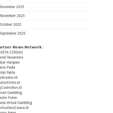
December 2025
November 2025
October 2025
September 2025
𝗮𝗿𝘁𝗻𝗲𝗿 𝗡𝗲𝘄𝘀 𝗡𝗲𝘁𝘄𝗼𝗿𝗸 :
ERITA CERDAS
rasi Nusantara
abar Harapan
rta Pedia
ntas Fakta
nlicasino.id
sinoForms.id
yCasinoBon.id
orum Gambling
ster Poker
nia Virtual Gambling
reScattersCasino.id
asino News