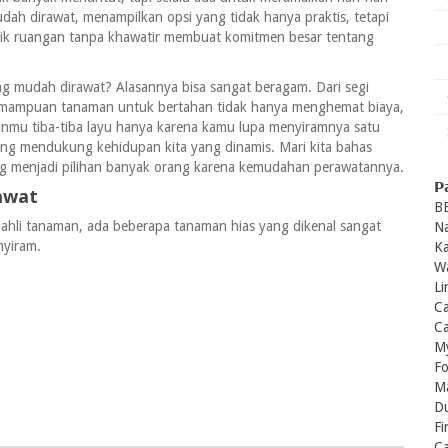
dah dirawat, menampilkan opsi yang tidak hanya praktis, tetapi
ntik ruangan tanpa khawatir membuat komitmen besar tentang
g mudah dirawat? Alasannya bisa sangat beragam. Dari segi
 Kemampuan tanaman untuk bertahan tidak hanya menghemat biaya,
anmu tiba-tiba layu hanya karena kamu lupa menyiramnya satu
ang mendukung kehidupan kita yang dinamis. Mari kita bahas
ang menjadi pilihan banyak orang karena kemudahan perawatannya.
𝗣
awat
B
ahli tanaman, ada beberapa tanaman hias yang dikenal sangat
Na
nyiram.
K
Wa
Li
Ca
Ca
M
F
Ma
Du
Fi
C