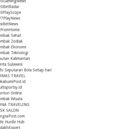
20GamingNews
20BetRadar
20PlayScope
V7PlayNews
siBetNews
itFromHome
ambak Sehat
ambak Zodiak
ambak Ekonomi
mbak Teknologi
putan Kalimantan
rita Sulawesi
fo Seputaran Bola Setiap hari
RMAS TRAVEL
kabumiPost.id
ltisportsy.id
nton Online
ambak Wisata
ONA TRAVELING
ISK SALON
angsaPost.com
de Hustle Hub
dakhExpert