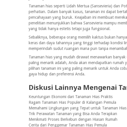
Tanaman hias seperti Lidah Mertua (Sansevieria) dan P
perhatian. Dalam banyak kasus, tanaman ini dapat berta
pencahayaan yang buruk. Keajaiban ini membuat mereka
penelitian menunjukkan bahwa Sansevieria mampu membe
yang tidak hanya estetis tetapi juga fungsional.
Sebaliknya, beberapa orang memilih kaktus bukan hanya 
keras dan daya tahannya yang tinggi terhadap kondisi l
memperindah sudut ruangan mana pun tanpa menambah b
Tanaman hias yang mudah dirawat menawarkan banyak ma
paling menarik adalah, Anda akan mendapatkan rumah ya
pilihan tanaman ini yang paling menarik untuk Anda cob
gaya hidup dan preferensi Anda.
Diskusi Lainnya Mengenai T
Keuntungan Ekonomi dari Tanaman Hias Praktis
Ragam Tanaman Hias Populer di Kalangan Pemula
Memahami Lingkungan yang Tepat untuk Tanaman Hias
Trik Perawatan Tanaman yang Bisa Anda Terapkan
Menikmati Proses Berkebun dengan Hiasan Rumah
Cerita dari Penggemar Tanaman Hias Pemula