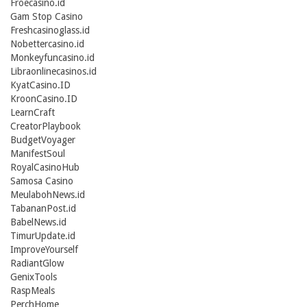
Froecasino.id
Gam Stop Casino
Freshcasinoglass.id
Nobettercasino.id
Monkeyfuncasino.id
Libraonlinecasinos.id
KyatCasino.ID
KroonCasino.ID
LearnCraft
CreatorPlaybook
BudgetVoyager
ManifestSoul
RoyalCasinoHub
Samosa Casino
MeulabohNews.id
TabananPost.id
BabelNews.id
TimurUpdate.id
ImproveYourself
RadiantGlow
GenixTools
RaspMeals
PerchHome