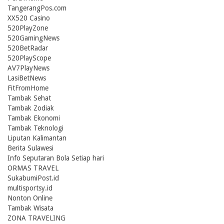
TangerangPos.com
XX520 Casino
520PlayZone
520GamingNews
520BetRadar
520PlayScope
AV7PlayNews
LasiBetNews
FitFromHome
Tambak Sehat
Tambak Zodiak
Tambak Ekonomi
Tambak Teknologi
Liputan Kalimantan
Berita Sulawesi
Info Seputaran Bola Setiap hari
ORMAS TRAVEL
SukabumiPost.id
multisportsy.id
Nonton Online
Tambak Wisata
ZONA TRAVELING