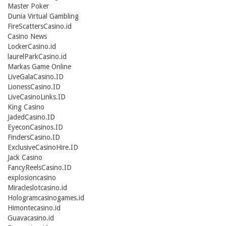
Master Poker
Dunia Virtual Gambling
FireScattersCasino.id
Casino News
LockerCasino.id
laurelParkCasino.id
Markas Game Online
LiveGalaCasino.ID
LionessCasino.ID
LiveCasinoLinks.ID
King Casino
JadedCasino.ID
EyeconCasinos.ID
FindersCasino.ID
ExclusiveCasinoHire.ID
Jack Casino
FancyReelsCasino.ID
explosioncasino
Miracleslotcasino.id
Hologramcasinogames.id
Himontecasino.id
Guavacasino.id